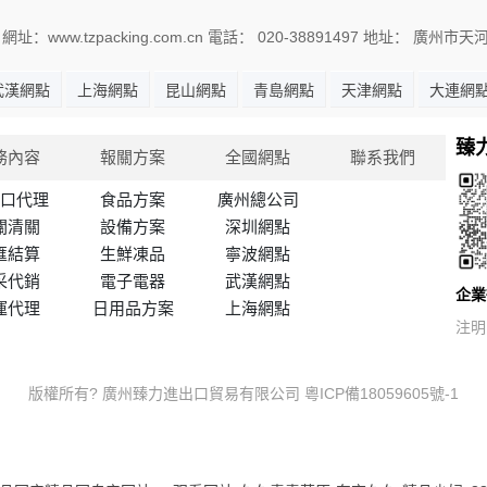
ww.tzpacking.com.cn 電話： 020-38891497 地址： 廣州
武漢網點
上海網點
昆山網點
青島網點
天津網點
大連網
臻
務內容
報關方案
全國網點
聯系我們
口代理
食品方案
廣州總公司
關清關
設備方案
深圳網點
匯結算
生鮮凍品
寧波網點
采代銷
電子電器
武漢網點
企業
運代理
日用品方案
上海網點
注明
版權所有? 廣州臻力進出口貿易有限公司
粵ICP備18059605號-1