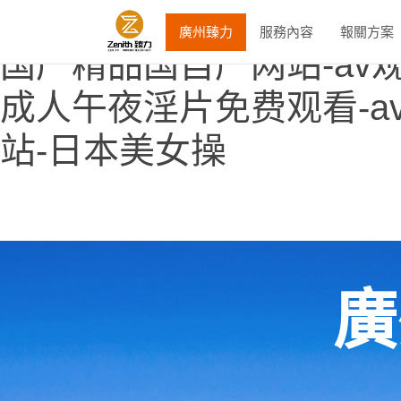
欧美午夜精品-超碰小说-
廣州臻力
服務內容
報關方案
国产精品国自产网站-av观
成人午夜淫片免费观看-a
站-日本美女操
廣