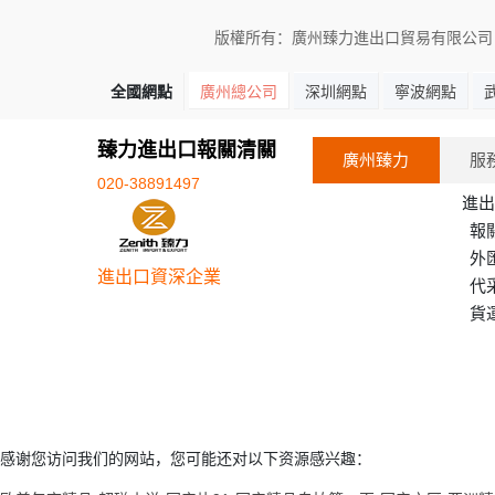
版權所有：廣州臻力進出口貿易有限公司 網址：w
全國網點
廣州總公司
深圳網點
寧波網點
臻力進出口報關清關
廣州臻力
服
020-38891497
進出
報
外
進出口資深企業
代
貨
感谢您访问我们的网站，您可能还对以下资源感兴趣：