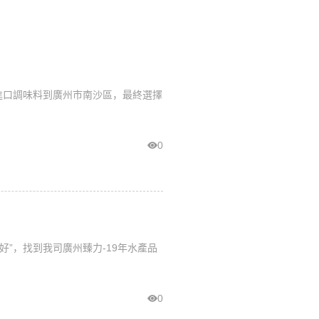
進口調味料到廣州市南沙區，最終選擇
0
”，找到我司廣州臻力-19年水產品
0