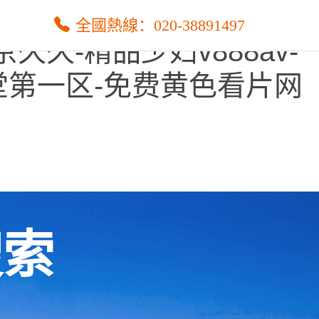
一页-国产六区-亚洲精品
全國熱線：020-38891497
久-精品少妇v888av-
堂第一区-免费黄色看片网
搜索