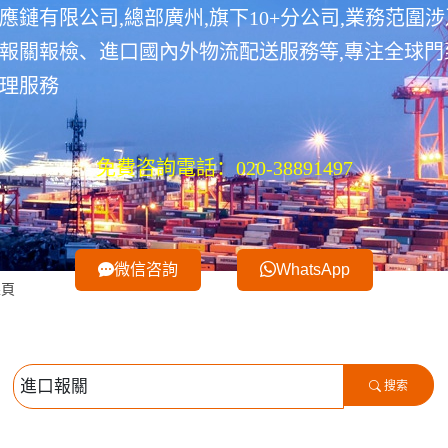
應鏈有限公司,總部廣州,旗下10+分公司,業務范圍
報關報檢、進口國內外物流配送服務等,專注全球門
理服務
免費咨詢電話：020-38891497
微信咨詢
WhatsApp
果頁
搜索