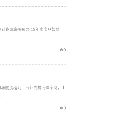
到我司廣州臻力-19年水產品報關
0
口報關流程到上海外高橋海運案例，上
.
0