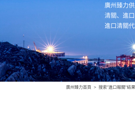
廣州臻力供
清關、進口
進口清關代
廣州臻力首頁
搜索"進口報關"結