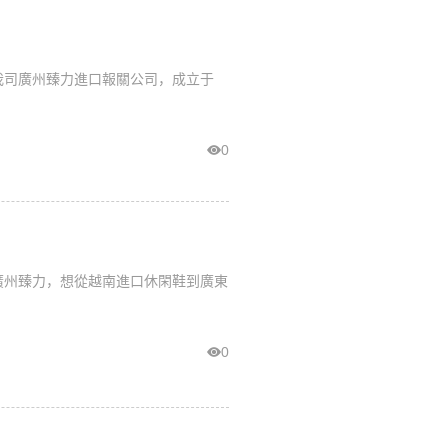
我司廣州臻力進口報關公司，成立于
0
廣州臻力，想從越南進口休閑鞋到廣東
0