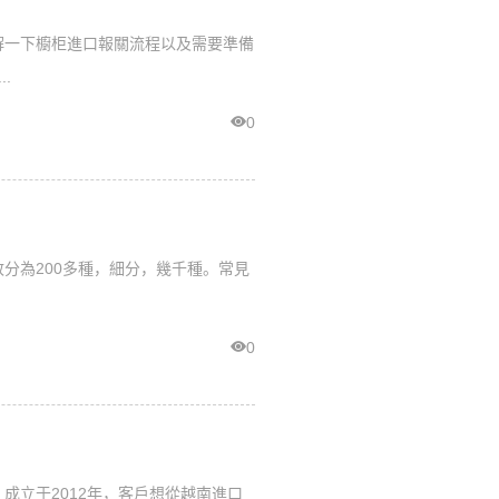
解一下櫥柜進口報關流程以及需要準備
.
0
分為200多種，細分，幾千種。常見
0
成立于2012年，客戶想從越南進口