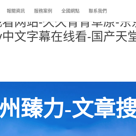
国产片91-国产精品自拍第
報關資訊
服務案例
全國網點
聯系我們
看网站-久久青青草原-东京久
v中文字幕在线看-国产天
州臻力-文章