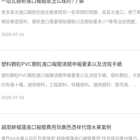
一站式櫥柜進口報關是怎么樣的?了解
很多首次進口櫥柜的朋友都會問到一些常問的問題，我首次進口，想了
哪些單證資料，櫥柜進口需要哪些關稅以及關稅要多少?等等這些問題，..
2026-07-31
塑料顆粒PVC顆粒進口報關清關申報要素以及流程手續
塑料顆粒PVC顆粒進口報關清關申報要素以及流程手續，塑料顆粒，大致
的有幾十種，通用塑料，工程塑料，特種塑料。通用塑料：聚丙烯、...
2026-07-31
越南鮮榴蓮進口報關費用到廣西憑祥代理水果案例
廣西XX水果公司在百度搜索“越南榴蓮進口報關費用”找到我司廣州臻力，