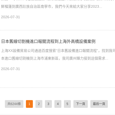
鮮榴蓮到廣西壯族自治區南寧市，我們今天來給大家分享2023...
2026-07-31
日本舊線切割機進口報關流程到上海外高橋設備案例
上海XX設備貿易公司通過百度搜索“日本舊設備進口報關流程”，找到我司
本進口舊線切割機到上海市浦東新區，我司廣州臻力接到這個需求...
2026-07-31
共6244條
1
2
3
4
5
下一頁
最后一頁