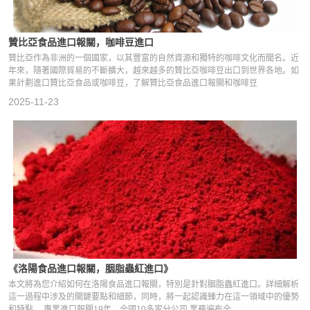
贊比亞食品進口報關，咖啡豆進口
贊比亞作為非洲的一個國家，以其豐富的自然資源和獨特的咖啡文化而聞名。近
年來，隨著國際貿易的不斷擴大，越來越多的贊比亞咖啡豆出口到世界各地。如
果計劃進口贊比亞食品或咖啡豆，了解贊比亞食品進口報關和咖啡豆
2025-11-23
《洛陽食品進口報關，胭脂蟲紅進口》
本文將為您介紹如何在洛陽食品進口報關，特別是針對胭脂蟲紅進口。詳細解析
這一過程中涉及的關鍵要點和細節，同時，將一起認識臻力在這一領域中的優勢
和特點。 專業進口報關19年，全國10多家分公司,業務遍布全