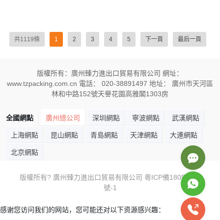
共1119條
1
2
3
4
5
下一頁
最后一頁
版權所有：廣州臻力進出口貿易有限公司 網址：
www.tzpacking.com.cn 電話： 020-38891497 地址： 廣州市天河區
林和中路152號天譽花園高雅閣1303房
全國網點
廣州總公司
深圳網點
寧波網點
武漢網點
上海網點
昆山網點
青島網點
天津網點
大連網點
北京網點
版權所有? 廣州臻力進出口貿易有限公司
粵ICP備18059605
號-1
感谢您访问我们的网站，您可能还对以下资源感兴趣：