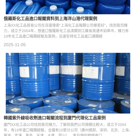
俄羅斯化工品進口報關資料到上海洋山港代理案例
上海XX化工品貿易公司在百度搜索“上海化工品報關公司哪家好”，找到我司臻
力，成立于2004年，想進口俄羅斯化工品清關到江蘇省南通市如皋市，臻力有
19年化工品進口報關經驗及案例，迅速安排化工品進口通關經
2025-11-05
韓國紫外線吸收劑進口報關流程到廈門代理化工品案例
廈門XX化工品公司找到我司臻力，了解到我們公司規模比較大，成立于2004
年，有19年進口報關經驗，全國有10家分公司（廣州總部、深圳、北京、上海、
寧波、武漢、青島、天津、大連、昆山），客戶想從韓國進口