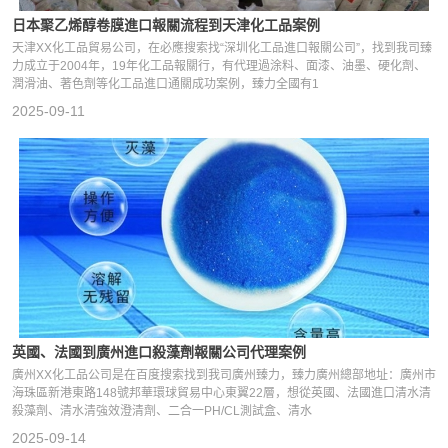
日本聚乙烯醇卷膜進口報關流程到天津化工品案例
天津XX化工品貿易公司，在必應搜索找“深圳化工品進口報關公司”，找到我司臻
力成立于2004年，19年化工品報關行，有代理過涂料、面漆、油墨、硬化劑、
潤滑油、著色劑等化工品進口通關成功案例，臻力全國有1
2025-09-11
英國、法國到廣州進口殺藻劑報關公司代理案例
廣州XX化工品公司是在百度搜索找到我司廣州臻力，臻力廣州總部地址：廣州市
海珠區新港東路148號邦華環球貿易中心東翼22層，想從英國、法國進口清水清
殺藻劑、清水清強效澄清劑、二合一PH/CL測試盒、清水
2025-09-14