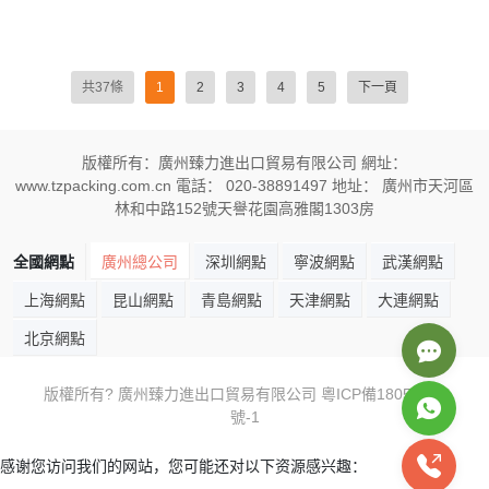
共37條
1
2
3
4
5
下一頁
版權所有：廣州臻力進出口貿易有限公司 網址：
www.tzpacking.com.cn 電話： 020-38891497 地址： 廣州市天河區
林和中路152號天譽花園高雅閣1303房
全國網點
廣州總公司
深圳網點
寧波網點
武漢網點
上海網點
昆山網點
青島網點
天津網點
大連網點
北京網點
版權所有? 廣州臻力進出口貿易有限公司
粵ICP備18059605
號-1
感谢您访问我们的网站，您可能还对以下资源感兴趣：