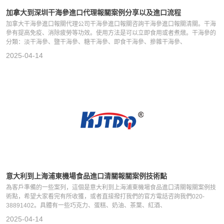
加拿大到深圳干海參進口代理報關案例分享以及進口流程
加拿大干海參進口報關代理公司干海參進口報關咨詢干海參進口報關清關。干海
參有提高免疫、消除疲勞等功效。使用方法是可以立即食用或者煮燉。干海參的
分類：淡干海參、鹽干海參、糖干海參、即食干海參、摻雜干海參、
2025-04-14
意大利到上海浦東機場食品進口清關報關案例技術點
為客戶準備的一些案列，這個是意大利到上海浦東機場食品進口清關報關案例技
術點，希望大家看完有所收獲，或者直接撥打我們的官方電話咨詢我們020-
38891402。具體有一些巧克力、蛋糕、奶油、茶葉、紅酒、
2025-04-14