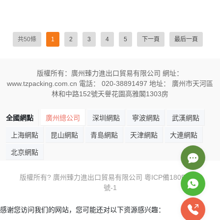
共50條
1
2
3
4
5
下一頁
最后一頁
版權所有：廣州臻力進出口貿易有限公司 網址：
www.tzpacking.com.cn 電話： 020-38891497 地址： 廣州市天河區
林和中路152號天譽花園高雅閣1303房
全國網點
廣州總公司
深圳網點
寧波網點
武漢網點
上海網點
昆山網點
青島網點
天津網點
大連網點
北京網點
版權所有? 廣州臻力進出口貿易有限公司
粵ICP備18059605
號-1
感谢您访问我们的网站，您可能还对以下资源感兴趣：