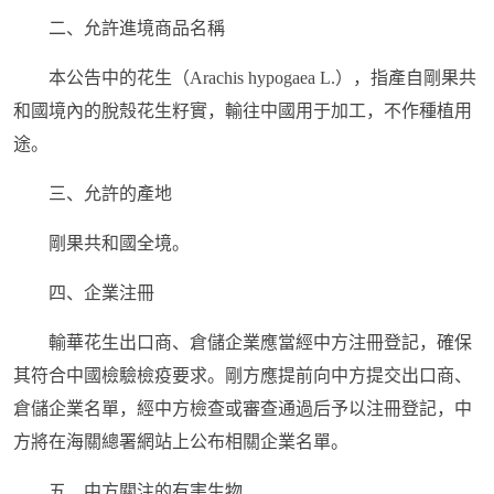
二、允許進境商品名稱
本公告中的花生（Arachis hypogaea L.），指產自剛果共
和國境內的脫殼花生籽實，輸往中國用于加工，不作種植用
途。
三、允許的產地
剛果共和國全境。
四、企業注冊
輸華花生出口商、倉儲企業應當經中方注冊登記，確保
其符合中國檢驗檢疫要求。剛方應提前向中方提交出口商、
倉儲企業名單，經中方檢查或審查通過后予以注冊登記，中
方將在海關總署網站上公布相關企業名單。
五、中方關注的有害生物