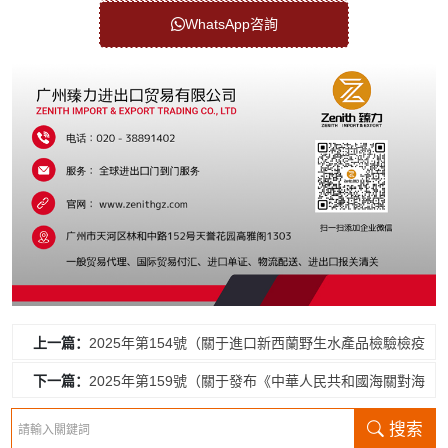
WhatsApp咨詢
上一篇：
2025年第154號（關于進口新西蘭野生水產品檢驗檢疫
和衛生要求的公告）
下一篇：
2025年第159號（關于發布《中華人民共和國海關對海
南自由貿易港監管辦法》的公告 ）
搜索