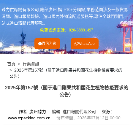
臻力供應鏈有限公司,總部廣州,旗下10+分網點,業務范圍涉及一般貿易
清關、進口報關報檢、進口國內外物流配送服務等,專注全球門到門,一
站式進口清關代理服務。
免費咨詢電話：020-38891497
微信咨詢
WhatsApp
首頁
行業資訊
2025年第157號（關于進口剛果共和國花生植物檢疫要求的
公告）
2025年第157號（關于進口剛果共和國花生植物檢疫要求的
公告）
作者: 廣州臻力
編輯:
進口報關代理公司
來源：
www.tzpacking.com.cn
發布時間：2026年07月12日 00:00