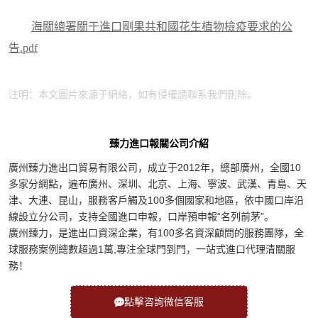
海關總署關于進口剛果共和國花生植物檢疫要求的公
告.pdf
注明：本文圖片來源于網絡，如有侵權請聯系我們刪除。
臻力進口報關公司介紹
廣州臻力進出口貿易有限公司，成立于2012年，總部廣州，全國10
多家分網點，遍布廣州、深圳、北京、上海、寧波、武漢、青島、天
津、大連、昆山，服務客戶觸及100多個國家和地區，依中國口岸沿
線設立分公司，支持全國進口申報，口岸預申報“名列前茅”。
廣州臻力，是進出口資深企業，有100多名資深顧問的服務團隊，全
球服務案例總數超過1萬,專注全球門到門，一站式進口代理清關服
務！
點擊咨詢微信客服