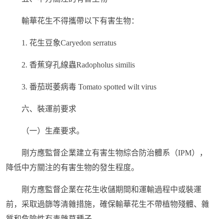
輸華花生不得攜帶以下有害生物：
1. 花生豆象Caryedon serratus
2. 香蕉穿孔線蟲Radopholus similis
3. 番茄斑萎病毒 Tomato spotted wilt virus
六、裝運前要求
（一）生產要求。
剛方應監督企業建立有害生物綜合防治體系（IPM），
降低中方關注的有害生物的發生程度。
剛方應監督企業在花生收儲期間和運輸過程中或裝運
前，采取過篩等清雜措施，確保輸華花生不帶植物殘體、雜
質和危險性有毒雜草種子。