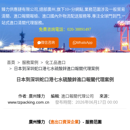
臻力供應鏈有限公司,總部廣州,旗下10+分網點,業務范圍涉及一般貿易
清關、進口報關報檢、進口國內外物流配送服務等,專注全球門到門,一
站式進口清關代理服務。
免費咨詢電話：020-38891497
微信咨詢
WhatsApp
首頁
服務案例
化工品進口
日本到深圳蛇口港七水硫酸鋅進口報關代理案例
日本到深圳蛇口港七水硫酸鋅進口報關代理案例
作者: 廣州臻力
編輯:
進口報關代理公司
來源：
www.tzpacking.com.cn
發布時間：2026年06月17日 00:00
廣州臻力 （
進出口資深企業
）- 服務范圍