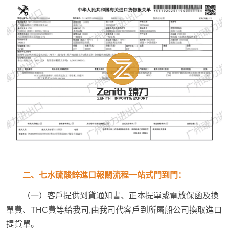
二、七水硫酸鋅進口報關流程一站式門到門：
（一）客戶提供到貨通知書、正本提單或電放保函及換
單費、THC費等給我司,由我司代客戶到所屬船公司換取進口
提貨單。