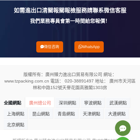
如需進出口清關報關報檢服務請聯系微信客服
我們業務專員會第一時間給您報價！
微信咨詢
WhatsApp
版權所有：廣州臻力進出口貿易有限公司 網址：
www.tzpacking.com.cn 電話： 020-38891497 地址： 廣州市天河區
林和中路152號天譽花園高雅閣1303房
全國網點
廣州總公司
深圳網點
寧波網點
武漢網點
上海網點
昆山網點
青島網點
天津網點
大連網點
北京網點