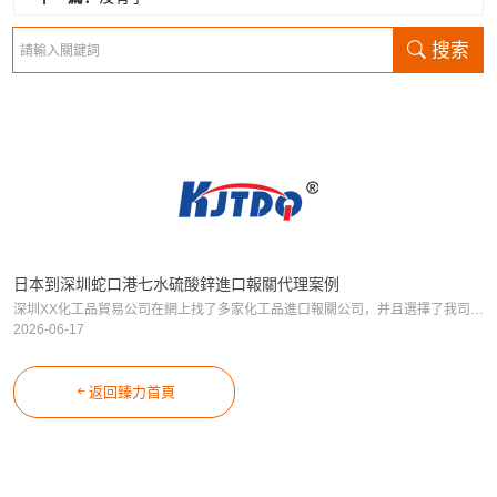
搜索
日本到深圳蛇口港七水硫酸鋅進口報關代理案例
深圳XX化工品貿易公司在網上找了多家化工品進口報關公司，并且選擇了我司臻力，客戶要從日本進口七水硫酸鋅到深圳，接下來我們來看看這個日本到深圳七水硫酸鋅進口報關代理案例的詳細內容，七水硫酸鋅進口報關流程
2026-06-17
返回臻力首頁