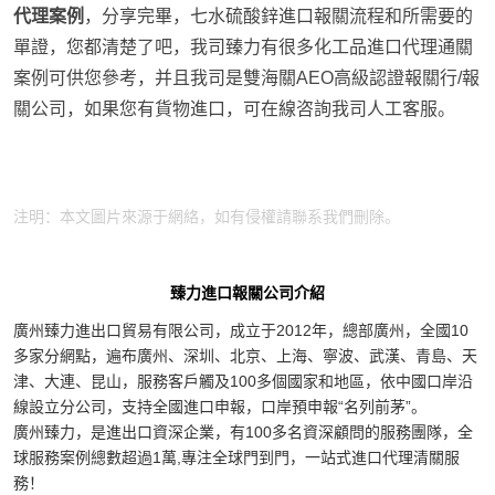
代理案例
，分享完畢，七水硫酸鋅進口報關流程和所需要的
單證，您都清楚了吧，我司臻力有很多化工品進口代理通關
案例可供您參考，并且我司是雙海關AEO高級認證報關行/報
關公司，如果您有貨物進口，可在線咨詢我司人工客服。
七水硫酸鋅進口報關
注明：本文圖片來源于網絡，如有侵權請聯系我們刪除。
臻力進口報關公司介紹
廣州臻力進出口貿易有限公司，成立于2012年，總部廣州，全國10
多家分網點，遍布廣州、深圳、北京、上海、寧波、武漢、青島、天
津、大連、昆山，服務客戶觸及100多個國家和地區，依中國口岸沿
線設立分公司，支持全國進口申報，口岸預申報“名列前茅”。
廣州臻力，是進出口資深企業，有100多名資深顧問的服務團隊，全
球服務案例總數超過1萬,專注全球門到門，一站式進口代理清關服
務！